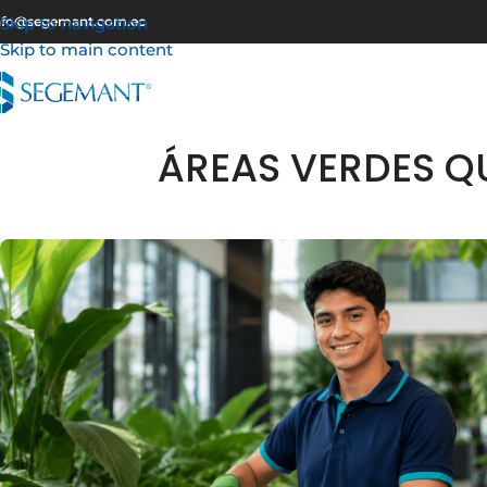
nfo@segemant.com.ec
Skip to navigation
Skip to main content
ÁREAS VERDES Q