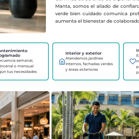
Manta, somos el aliado de confian
verde bien cuidado comunica profe
aumenta el bienestar de colaborador
I
ntenimiento
Interior y exterior
ogramado
E
Atendemos jardines
ecuencia semanal,
m
internos, fachadas verdes
incenal o mensual
p
y áreas exteriores
gún tus necesidades
p