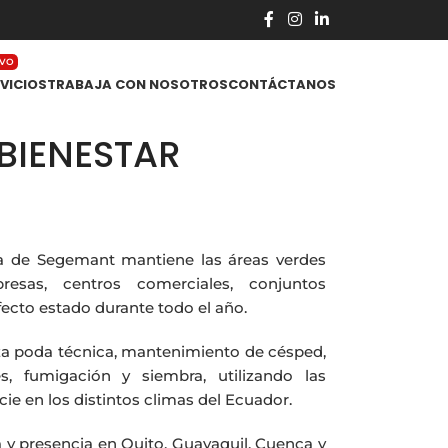
VO
VICIOS
TRABAJA CON NOSOTROS
CONTÁCTANOS
BIENESTAR
tiva de Segemant mantiene las áreas verdes
resas, centros comerciales, conjuntos
fecto estado durante todo el año.
iza poda técnica, mantenimiento de césped,
, fumigación y siembra, utilizando las
e en los distintos climas del Ecuador.
 y presencia en Quito, Guayaquil, Cuenca y