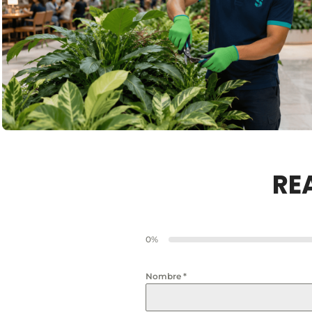
RE
0%
Nombre
*