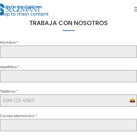
Skip to navigation
Skip to main content
TRABAJA CON NOSOTROS
Nombre
*
Apellidos
*
Teléfono
*
Ec
+5
Correo electrónico
*