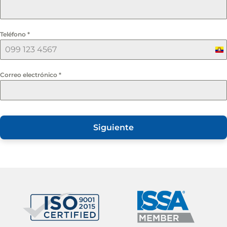
Teléfono
*
Ec
+5
Correo electrónico
*
Siguiente